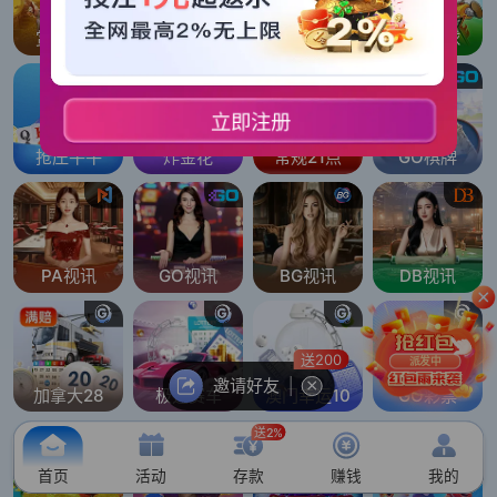
赏金女王
赏金大对决
赏金船长
少林足球
立即注册
抢庄牛牛
炸金花
常规21点
GO棋牌
PA视讯
GO视讯
BG视讯
DB视讯
送200
派发中
邀请好友
加拿大28
极速赛车
澳门幸运10
GO彩票
送2%
首页
活动
存款
赚钱
我的