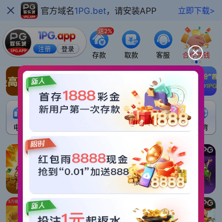
官方域名
1PG.bet
，请安装APP
立即下载>
送2%
注册
登录
存款
取款
客服
合作赚钱
电子
视讯
捕鱼
棋牌
彩票
体育
麻将胡了
麻将胡了2
寻宝黄金城
PG电子